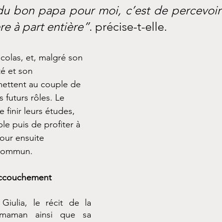
du bon papa pour moi, c’est de percevoir
e à part entière”
. précise-t-elle. 
icolas, et, malgré son 
é et son 
mettent au couple de 
 futurs rôles. Le 
e finir leurs études, 
le puis de profiter à 
our ensuite 
 commun.
accouchement
Giulia, le récit de la 
maman ainsi que sa 