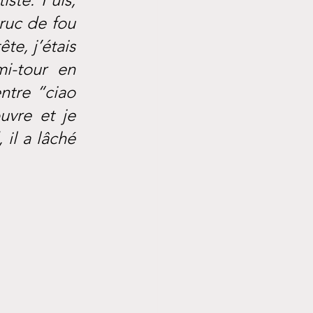
ruc de fou 
te, j’étais 
i-tour en 
ntre “ciao 
uvre et je 
il a lâché 