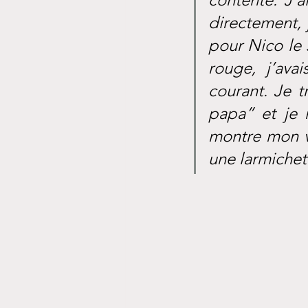
directement, j
pour Nico le so
rouge, j’avai
courant. Je t
papa” et je m
montre mon ve
une larmichet