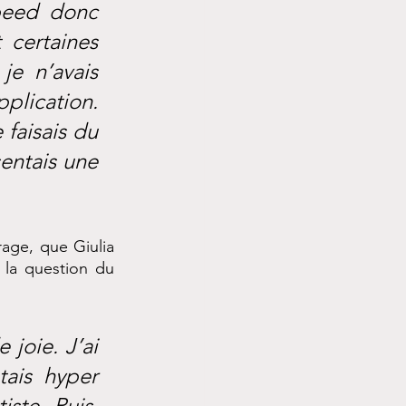
peed donc 
certaines 
e n’avais 
plication. 
faisais du 
sentais une 
age, que Giulia 
la question du 
joie. J’ai 
tais hyper 
ste. Puis, 