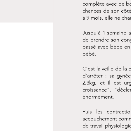
complète avec de bon
chances de son côté.
à 9 mois, elle ne ch
Jusqu’à 1 semaine ava
de prendre son congé
passé avec bébé en p
bébé.
C’est la veille de la
d’arrêter : sa gyné
2,3kg, et il est u
croissance”, “décle
énormément. 
Puis les contracti
accouchement comme p
de travail physiologi