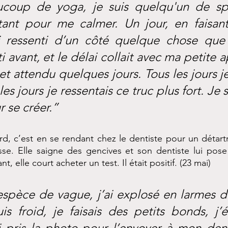
ucoup de yoga, je suis quelqu'un de s
tant pour me calmer. Un jour, en faisant 
ai ressenti d’un côté quelque chose que j
i avant, et le délai collait avec ma petite ap
et attendu quelques jours. Tous les jours je 
les jours je ressentais ce truc plus fort. Je 
ur se créer.”
d, c’est en se rendant chez le dentiste pour un détartr
se. Elle saigne des gencives et son dentiste lui pose 
t, elle court acheter un test. Il était positif. (23 mai)
espèce de vague, j’ai explosé en larmes de 
s froid, je faisais des petits bonds, j’é
i pris la photo pour l’envoyer à mon denti