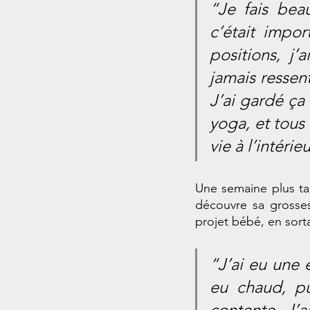
“Je fais bea
c’était impor
positions, j’
jamais ressent
J’ai gardé ça 
yoga, et tous 
vie à l’intérie
Une semaine plus tar
découvre sa grosses
projet bébé, en sortan
“J’ai eu une 
eu chaud, pui
contente. J’a