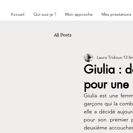
Accueil
Qui suis-je ?
Mon approche
Mes prestations
All Posts
Laura Tridoux
13 fé
Giulia : 
pour une
Giulia est une femm
garçons qui la comb
elle a décidé aujou
pour son premier p
deuxième accoucheme