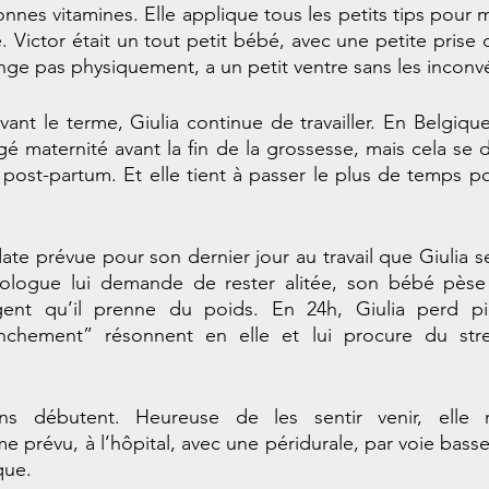
nes vitamines. Elle applique tous les petits tips pour me
 Victor était un tout petit bébé, avec une petite prise
ange pas physiquement, a un petit ventre sans les inconvé
nt le terme, Giulia continue de travailler. En Belgique,
 maternité avant la fin de la grossesse, mais cela se 
ost-partum. Et elle tient à passer le plus de temps po
 date prévue pour son dernier jour au travail que Giulia se
cologue lui demande de rester alitée, son bébé pèse (à
rgent qu’il prenne du poids. En 24h, Giulia perd pi
nchement” résonnent en elle et lui procure du stres
ons débutent. Heureuse de les sentir venir, elle r
révu, à l’hôpital, avec une péridurale, par voie basse
que.