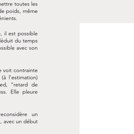
ttre toutes les 
 de poids, même 
nients. 
 il est possible 
déduit du temps 
ssible avec son 
 voit contrainte 
 l’estimation) 
ed, “retard de 
s. Elle pleure 
econsidère un 
, avec un début 