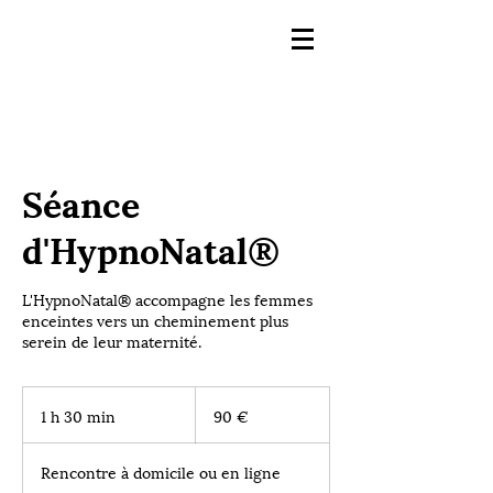
Séance
d'HypnoNatal®
L'HypnoNatal® accompagne les femmes
enceintes vers un cheminement plus
serein de leur maternité.
90
euros
1 h 30 min
1
90 €
3
0
Rencontre à domicile ou en ligne
m