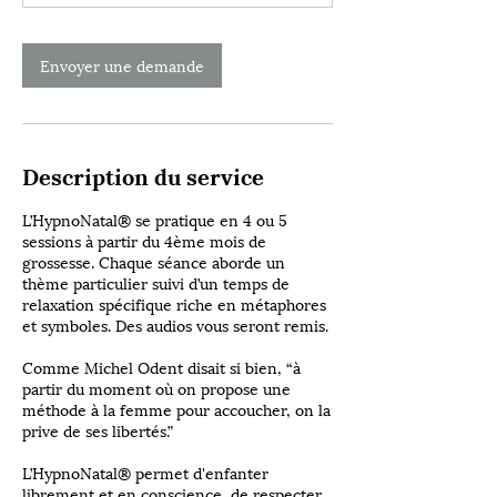
i
n
Envoyer une demande
Description du service
L’HypnoNatal® se pratique en 4 ou 5
sessions à partir du 4ème mois de
grossesse. Chaque séance aborde un
thème particulier suivi d’un temps de
relaxation spécifique riche en métaphores
et symboles. Des audios vous seront remis.
Comme Michel Odent disait si bien, “à
partir du moment où on propose une
méthode à la femme pour accoucher, on la
prive de ses libertés.”
L’HypnoNatal® permet d'enfanter
librement et en conscience, de respecter